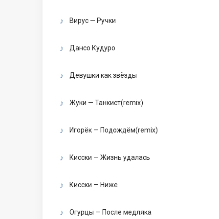
Вирус — Ручки
Дансо Кудуро
Девушки как звёзды
Жуки — Танкист(remix)
Игорёк — Подождём(remix)
Кисски — Жизнь удалась
Кисски — Ниже
Огурцы — После медляка