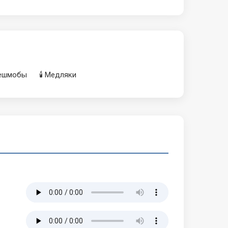
лешмобы
🕯️ Медляки