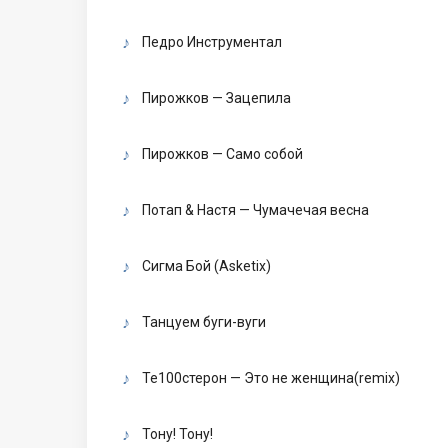
Педро Инструментал
Пирожков — Зацепила
Пирожков — Само собой
Потап & Настя — Чумачечая весна
Сигма Бой (Asketix)
Танцуем буги-вуги
Те100стерон — Это не женщина(remix)
Тону! Тону!