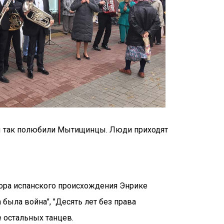
ды так полюбили Мытищинцы. Люди приходят
тора испанского происхождения Энрике
 была война", "Десять лет без права
е остальных танцев.