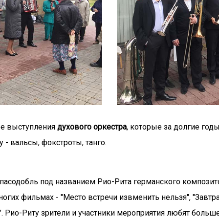
ые выступления
духового оркестра
, которые за долгие го
- вальсы, фокстроты, танго.
 пасодобль под названием Рио-Рита германского компози
огих фильмах - "Место встречи извменить нельзя", "Завтра
". Рио-Риту зрители и участники мероприятия любят больш