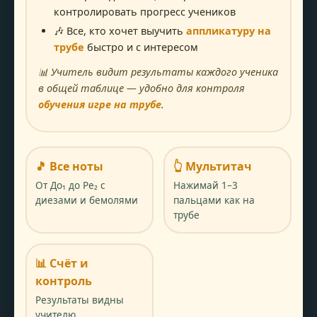
контролировать прогресс учеников
🎶 Все, кто хочет выучить
аппликатуру на
трубе
быстро и с интересом
📊 Учитель видит результаты каждого ученика
в общей таблице — удобно для контроля
обучения игре на трубе
.
🎵 Все ноты
👆 Мультитач
От До₁ до Ре₂ с
Нажимай 1–3
диезами и бемолями
пальцами как на
трубе
📊 Счёт и
контроль
Результаты видны
учителю